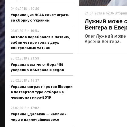
04.04.2018 в
10:30
24.04.2018 в 14:36 Вторни
Украинец из NCAA хочет играть
за сборную Украины
Лужний може с
Венгера в Еве
01.03.2018 в
10:54
Олег Лужний може 
Антонов перебрался в Латвию,
Арсена Венгера.
забив четыре гола в двух
контрольных матчах
26.02.2018 в
21:59
Украина в матче отбора ЧМ
уверенно обыграла шведов
26.02.2018 в
14:37
Украина сыграет против Швеции
в четвертом туре отбора на
чемпионат мира-2019
25.02.2018 в
17:02
Украинец Далакян — чемпион
мира в наилечайшем весе