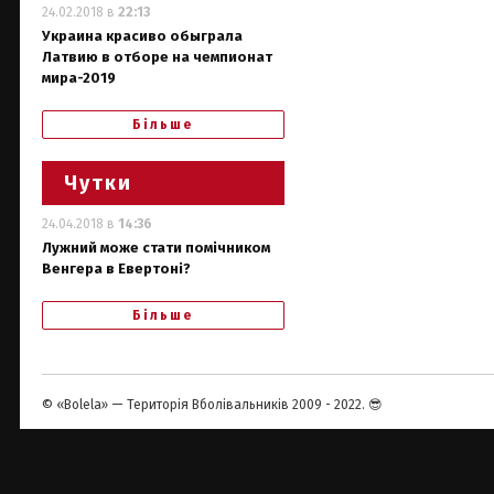
24.02.2018 в
22:13
Украина красиво обыграла
Латвию в отборе на чемпионат
мира-2019
Більше
Чутки
24.04.2018 в
14:36
Лужний може стати помічником
Венгера в Евертоні?
Більше
© «Bolela» — Територія Вболівальників 2009 - 2022. 😎