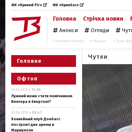
ФК «Кривий Ріг»
ФК «Кривбас»
Головна
Стрічка новин
Анонси
Огляди
Чут
+
Загальні новини
+
Україна
+
Трансфе
Чутки
Головне
Офтоп
24.04.2018 в
14:36
Лужний може стати помічником
Венгера в Евертоні?
05.04.2018 в
09:47
Хоккейный клуб Донбасс
построит две арены в
Мариуполе